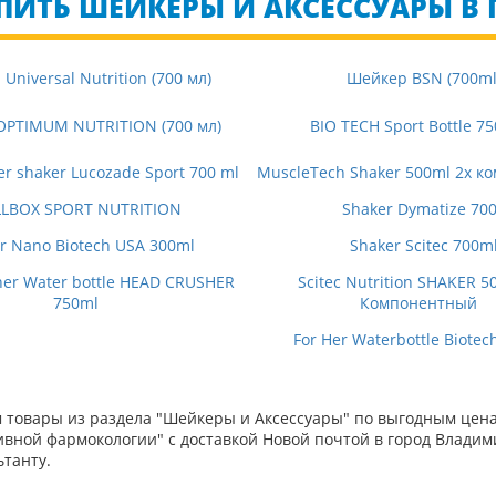
ПИТЬ ШЕЙКЕРЫ И АКСЕССУАРЫ В
Universal Nutrition (700 мл)
Шейкер BSN (700ml
OPTIMUM NUTRITION (700 мл)
BIO TECH Sport Bottle 75
er shaker Lucozade Sport 700 ml
MuscleTech Shaker 500ml 2х 
LLBOX SPORT NUTRITION
Shaker Dymatize 70
r Nano Biotech USA 300ml
Shaker Scitec 700m
her Water bottle HEAD CRUSHER
Scitec Nutrition SHAKER 5
750ml
Компонентный
For Her Waterbottle Biotec
товары из раздела "Шейкеры и Аксессуары" по выгодным ценам
вной фармокологии" с доставкой Новой почтой в город Владим
танту.