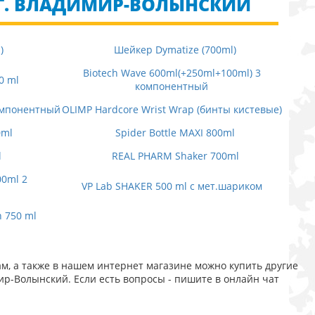
 Г. ВЛАДИМИР-ВОЛЫНСКИЙ
)
Шейкер Dymatize (700ml)
Biotech Wave 600ml(+250ml+100ml) 3
0 ml
компонентный
компонентный
OLIMP Hardcore Wrist Wrap (бинты кистевые)
0ml
Spider Bottle MAXI 800ml
l
REAL PHARM Shaker 700ml
00ml 2
VP Lab SHAKER 500 ml с мет.шариком
h 750 ml
, а также в нашем интернет магазине можно купить другие
ир-Волынский. Если есть вопросы - пишите в онлайн чат