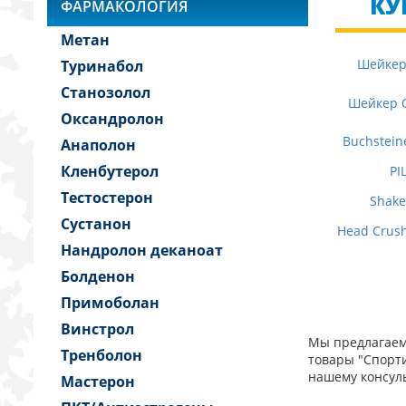
КУ
ФАРМАКОЛОГИЯ
Метан
Шейкер 
Туринабол
Станозолол
Шейкер 
Оксандролон
Buchstein
Анаполон
Кленбутерол
PI
Тестостерон
Shake
Сустанон
Head Crus
Нандролон деканоат
Болденон
Примоболан
Винстрол
Мы предлагаем 
Тренболон
товары "Спорти
нашему консуль
Мастерон