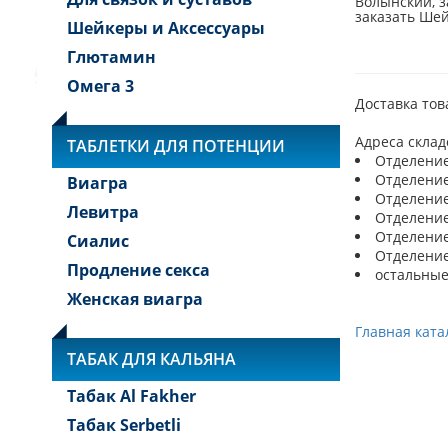
Волынский, з
заказать Ше
Шейкеры и Аксессуары
Глютамин
Омега 3
Доставка тов
Адреса склад
ТАБЛЕТКИ ДЛЯ ПОТЕНЦИИ
Отделение 
Отделение 
Виагра
Отделение 
Левитра
Отделение 
Отделение 
Сиалис
Отделение 
Продление секса
остальные
Женская виагра
Главная ката
ТАБАК ДЛЯ КАЛЬЯНА
Табак Al Fakher
Табак Serbetli