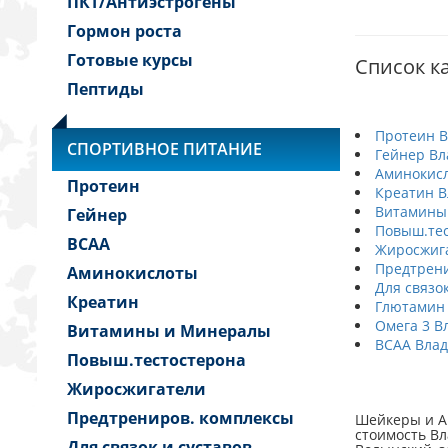
ПКТ/Антиэстрогены
Гормон роста
Готовые курсы
Список к
Пептиды
Протеин 
СПОРТИВНОЕ ПИТАНИЕ
Гейнер В
Аминокис
Протеин
Креатин 
Витамины
Гейнер
Повыш.тес
BCAA
Жиросжиг
Предтрени
Аминокислоты
Для связо
Креатин
Глютамин
Омега 3 В
Витамины и Минералы
BCAA Вла
Повыш.тестостерона
Жиросжигатели
Предтрениров. комплексы
Шейкеры и А
стоимость В
Для связок и суставов