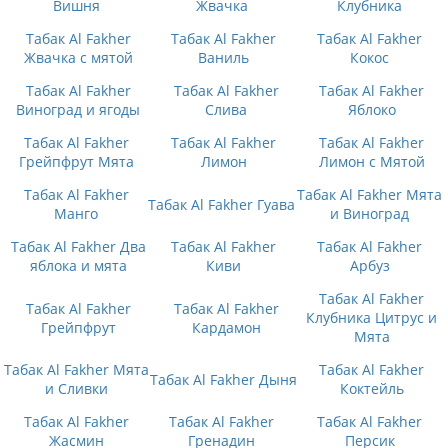
Вишня
Жвачка
Клубника
Табак Al Fakher
Табак Al Fakher
Табак Al Fakher
Жвачка с мятой
Ваниль
Кокос
Табак Al Fakher
Табак Al Fakher
Табак Al Fakher
Виноград и ягоды
Слива
Яблоко
Табак Al Fakher
Табак Al Fakher
Табак Al Fakher
Грейпфрут Мята
Лимон
Лимон с Мятой
Табак Al Fakher
Табак Al Fakher Мята
Табак Al Fakher Гуава
Манго
и Виноград
Табак Al Fakher Два
Табак Al Fakher
Табак Al Fakher
яблока и мята
Киви
Арбуз
Табак Al Fakher
Табак Al Fakher
Табак Al Fakher
Клубника Цитрус и
Грейпфрут
Кардамон
Мята
Табак Al Fakher Мята
Табак Al Fakher
Табак Al Fakher Дыня
и Сливки
Коктейль
Табак Al Fakher
Табак Al Fakher
Табак Al Fakher
Жасмин
Гренадин
Персик