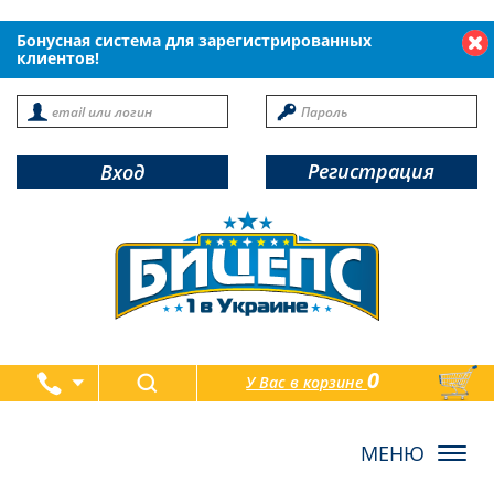
Бонусная система для зарегистрированных
клиентов!
Регистрация
Вход
0
У Вас в корзине
товаров
Toggl
navig