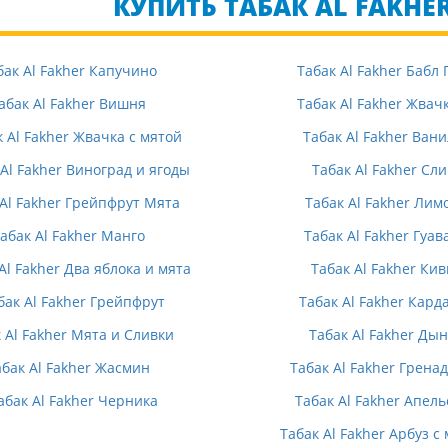
КУПИТЬ ТАБАК AL FAKHE
бак Al Fakher Капучино
Табак Al Fakher Бабл 
абак Al Fakher Вишня
Табак Al Fakher Жвач
к Al Fakher Жвачка с мятой
Табак Al Fakher Ван
 Al Fakher Виноград и ягоды
Табак Al Fakher Сл
 Al Fakher Грейпфрут Мята
Табак Al Fakher Лим
абак Al Fakher Манго
Табак Al Fakher Гуав
Al Fakher Два яблока и мята
Табак Al Fakher Кив
бак Al Fakher Грейпфрут
Табак Al Fakher Кард
 Al Fakher Мята и Сливки
Табак Al Fakher Ды
абак Al Fakher Жасмин
Табак Al Fakher Грена
абак Al Fakher Черника
Табак Al Fakher Апел
Табак Al Fakher Арбуз с