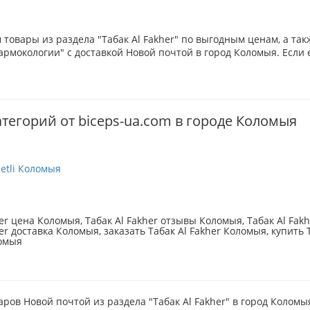
товары из раздела "Табак Al Fakher" по выгодным ценам, а та
рмокологии" с доставкой Новой почтой в город Коломыя. Если 
атегорий от biceps-ua.com в городе Коломыя
etli Коломыя
her цена Коломыя, Табак Al Fakher отзывы Коломыя, Табак Al Fak
er доставка Коломыя, заказать Табак Al Fakher Коломыя, купить Т
ломыя
аров Новой почтой из раздела "Табак Al Fakher" в город Коломы