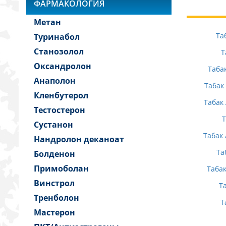
ФАРМАКОЛОГИЯ
Метан
Та
Туринабол
Станозолол
Т
Оксандролон
Таба
Анаполон
Табак
Кленбутерол
Табак
Тестостерон
Т
Сустанон
Табак 
Нандролон деканоат
Та
Болденон
Примоболан
Табак
Винстрол
Т
Тренболон
Т
Мастерон