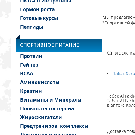
ПКТ/Антиэстрогены
Гормон роста
Мы предлагаем 
Готовые курсы
"Спортивной фа
Пептиды
СПОРТИВНОЕ ПИТАНИЕ
Список к
Протеин
Гейнер
BCAA
Табак Serb
Аминокислоты
Креатин
Табак Al Fak
Витамины и Минералы
Табак Al Fakh
в аптеке Ко
Повыш.тестостерона
Жиросжигатели
Предтрениров. комплексы
Доставка тов
Для связок и суставов