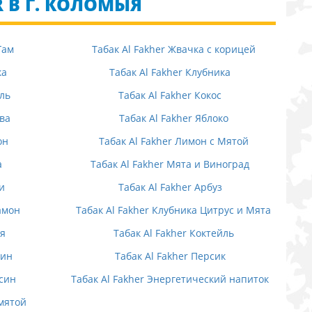
R В Г. КОЛОМЫЯ
Гам
Табак Al Fakher Жвачка с корицей
ка
Табак Al Fakher Клубника
иль
Табак Al Fakher Кокос
ива
Табак Al Fakher Яблоко
он
Табак Al Fakher Лимон с Мятой
а
Табак Al Fakher Мята и Виноград
и
Табак Al Fakher Арбуз
амон
Табак Al Fakher Клубника Цитрус и Мята
ня
Табак Al Fakher Коктейль
дин
Табак Al Fakher Персик
ьсин
Табак Al Fakher Энергетический напиток
 мятой