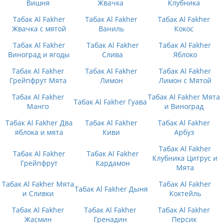
Вишня
Жвачка
Клубника
Табак Al Fakher
Табак Al Fakher
Табак Al Fakher
Жвачка с мятой
Ваниль
Кокос
Табак Al Fakher
Табак Al Fakher
Табак Al Fakher
Виноград и ягоды
Слива
Яблоко
Табак Al Fakher
Табак Al Fakher
Табак Al Fakher
Грейпфрут Мята
Лимон
Лимон с Мятой
Табак Al Fakher
Табак Al Fakher Мята
Табак Al Fakher Гуава
Манго
и Виноград
Табак Al Fakher Два
Табак Al Fakher
Табак Al Fakher
яблока и мята
Киви
Арбуз
Табак Al Fakher
Табак Al Fakher
Табак Al Fakher
Клубника Цитрус и
Грейпфрут
Кардамон
Мята
Табак Al Fakher Мята
Табак Al Fakher
Табак Al Fakher Дыня
и Сливки
Коктейль
Табак Al Fakher
Табак Al Fakher
Табак Al Fakher
Жасмин
Гренадин
Персик