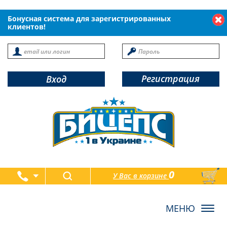
Бонусная система для зарегистрированных
клиентов!
Регистрация
Вход
0
У Вас в корзине
товаров
Toggl
navig