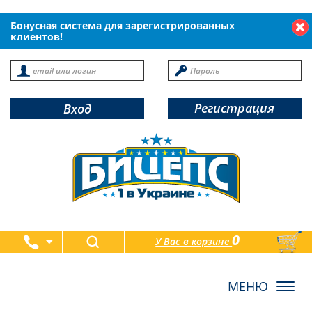
Бонусная система для зарегистрированных
клиентов!
Регистрация
Вход
0
У Вас в корзине
товаров
Toggl
navig