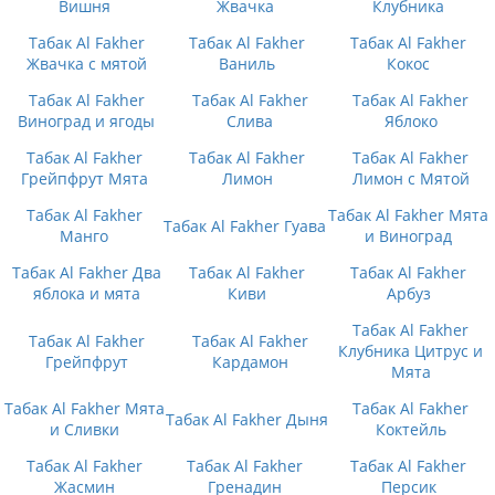
Вишня
Жвачка
Клубника
Табак Al Fakher
Табак Al Fakher
Табак Al Fakher
Жвачка с мятой
Ваниль
Кокос
Табак Al Fakher
Табак Al Fakher
Табак Al Fakher
Виноград и ягоды
Слива
Яблоко
Табак Al Fakher
Табак Al Fakher
Табак Al Fakher
Грейпфрут Мята
Лимон
Лимон с Мятой
Табак Al Fakher
Табак Al Fakher Мята
Табак Al Fakher Гуава
Манго
и Виноград
Табак Al Fakher Два
Табак Al Fakher
Табак Al Fakher
яблока и мята
Киви
Арбуз
Табак Al Fakher
Табак Al Fakher
Табак Al Fakher
Клубника Цитрус и
Грейпфрут
Кардамон
Мята
Табак Al Fakher Мята
Табак Al Fakher
Табак Al Fakher Дыня
и Сливки
Коктейль
Табак Al Fakher
Табак Al Fakher
Табак Al Fakher
Жасмин
Гренадин
Персик