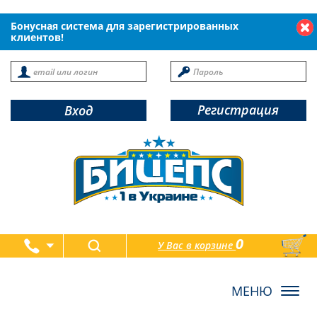
Бонусная система для зарегистрированных
клиентов!
Регистрация
Вход
0
У Вас в корзине
товаров
Toggl
navig