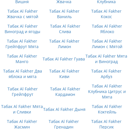
Вишня
Жвачка
Клубника
Табак Al Fakher
Табак Al Fakher
Табак Al Fakher
Жвачка с мятой
Ваниль
Кокос
Табак Al Fakher
Табак Al Fakher
Табак Al Fakher
Виноград и ягоды
Слива
Яблоко
Табак Al Fakher
Табак Al Fakher
Табак Al Fakher
Грейпфрут Мята
Лимон
Лимон с Мятой
Табак Al Fakher
Табак Al Fakher Мята
Табак Al Fakher Гуава
Манго
и Виноград
Табак Al Fakher Два
Табак Al Fakher
Табак Al Fakher
яблока и мята
Киви
Арбуз
Табак Al Fakher
Табак Al Fakher
Табак Al Fakher
Клубника Цитрус и
Грейпфрут
Кардамон
Мята
Табак Al Fakher Мята
Табак Al Fakher
Табак Al Fakher Дыня
и Сливки
Коктейль
Табак Al Fakher
Табак Al Fakher
Табак Al Fakher
Жасмин
Гренадин
Персик