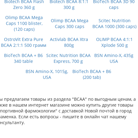
Biotech BCAA Flash
Biotech BCAA 8:1:1
BioTech BCAA 3D 90
Zero 360 g
300 g
caps
Olimp BCAA Mega
Olimp BCAA Mega
Scitec Nutrition
Caps 1100 blister,
Caps 300 caps
BCAA 1000 (300 caps)
(120 caps)
OstroVit Extra Pure
Activlab BCAA Xtra
OLIMP BCAA 4:1:1
BCAA 2:1:1 500 грамм
800g
Xplode 500 g
BioTech BCAA + B6
Scitec Nutrition BCAA
BSN Amino-X, 435g
340 table
Express, 700 g
USA
BSN Amino-X, 1015g,
BioTech BCAA + B6
USA
(200 tab)
ы предлагаем товары из раздела "BCAA" по выгодным ценам, а
акже в нашем интернет магазине можно купить другие товары
Спортивной фармокологии" с доставкой Новой почтой в город
наменка. Если есть вопросы - пишите в онлайн чат нашему
нсультанту.