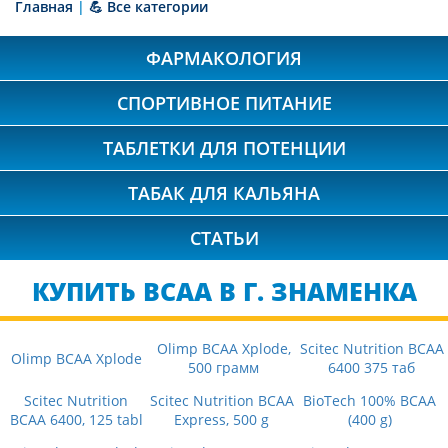
Главная
|
💪 Все категории
ФАРМАКОЛОГИЯ
СПОРТИВНОЕ ПИТАНИЕ
ТАБЛЕТКИ ДЛЯ ПОТЕНЦИИ
ТАБАК ДЛЯ КАЛЬЯНА
СТАТЬИ
КУПИТЬ BCAA В Г. ЗНАМЕНКА
Olimp BCAA Xplode,
Scitec Nutrition BCAA
Olimp BCAA Xplode
500 грамм
6400 375 таб
Scitec Nutrition
Scitec Nutrition BCAA
BioTech 100% BCAA
BCAA 6400, 125 tabl
Express, 500 g
(400 g)