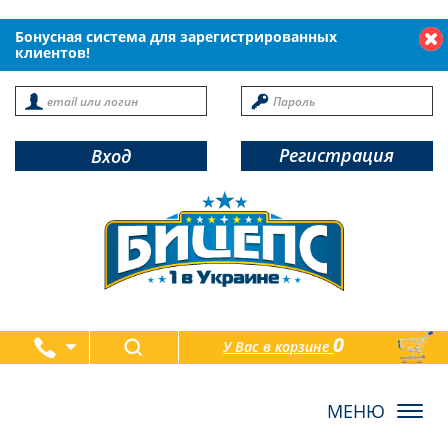
Бонусная система для зарегистрированных
клиентов!
Регистрация
Вход
0
У Вас в корзине
товаров
Toggl
navig