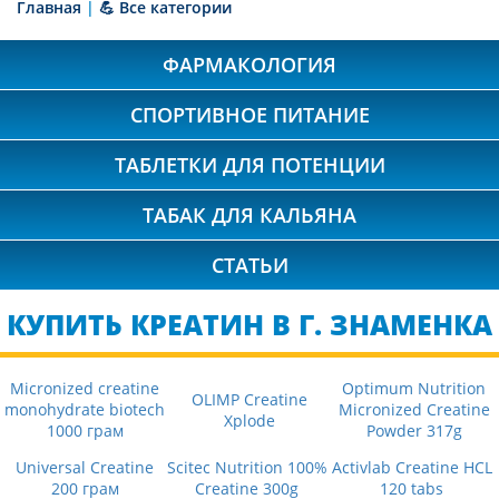
Главная
|
💪 Все категории
ФАРМАКОЛОГИЯ
СПОРТИВНОЕ ПИТАНИЕ
ТАБЛЕТКИ ДЛЯ ПОТЕНЦИИ
ТАБАК ДЛЯ КАЛЬЯНА
СТАТЬИ
КУПИТЬ КРЕАТИН В Г. ЗНАМЕНКА
Micronized creatine
Optimum Nutrition
OLIMP Creatine
monohydrate biotech
Micronized Creatine
Xplode
1000 грам
Powder 317g
Universal Creatine
Scitec Nutrition 100%
Activlab Creatine HCL
200 грам
Creatine 300g
120 tabs