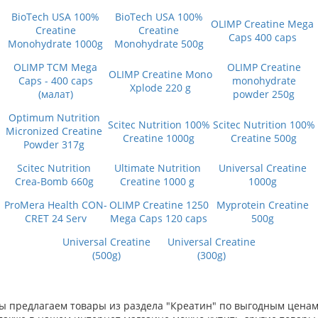
BioTech USA 100%
BioTech USA 100%
OLIMP Creatine Mega
Creatine
Creatine
Caps 400 caps
Monohydrate 1000g
Monohydrate 500g
OLIMP TCM Mega
OLIMP Сreatine
OLIMP Creatine Mono
Caps - 400 caps
monohydrate
Xplode 220 g
(малат)
powder 250g
Optimum Nutrition
Scitec Nutrition 100%
Scitec Nutrition 100%
Micronized Creatine
Creatine 1000g
Creatine 500g
Powder 317g
Scitec Nutrition
Ultimate Nutrition
Universal Creatine
Crea-Bomb 660g
Creatine 1000 g
1000g
ProMera Health CON-
OLIMP Creatine 1250
Myprotein Creatine
CRET 24 Serv
Mega Caps 120 caps
500g
Universal Creatine
Universal Creatine
(500g)
(300g)
ы предлагаем товары из раздела "Креатин" по выгодным ценам