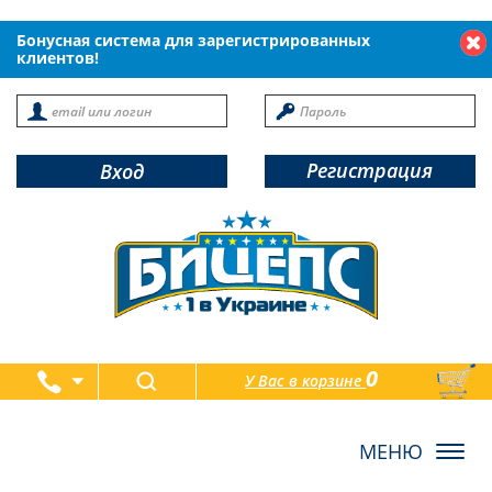
Бонусная система для зарегистрированных
клиентов!
Регистрация
Вход
0
У Вас в корзине
товаров
Toggl
navig