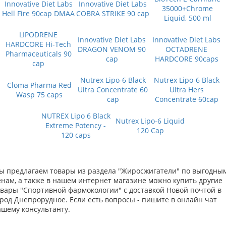
Innovative Diet Labs
Innovative Diet Labs
35000+Chrome
Hell Fire 90cap DMAA
COBRA STRIKE 90 cap
Liquid, 500 ml
LIPODRENE
Innovative Diet Labs
Innovative Diet Labs
HARDCORE Hi-Tech
DRAGON VENOM 90
OCTADRENE
Pharmaceuticals 90
cap
HARDCORE 90caps
cap
Nutrex Lipo-6 Black
Nutrex Lipo-6 Black
Cloma Pharma Red
Ultra Concentrate 60
Ultra Hers
Wasp 75 caps
cap
Concentrate 60cap
NUTREX Lipo 6 Black
Nutrex Lipo-6 Liquid
Extreme Potency -
120 Cap
120 caps
ы предлагаем товары из раздела "Жиросжигатели" по выгодны
енам, а также в нашем интернет магазине можно купить другие
овары "Спортивной фармокологии" с доставкой Новой почтой в
ород Днепрорудное. Если есть вопросы - пишите в онлайн чат
ашему консультанту.