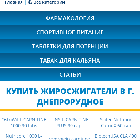
Главная
|
💪 Все категории
ФАРМАКОЛОГИЯ
СПОРТИВНОЕ ПИТАНИЕ
ТАБЛЕТКИ ДЛЯ ПОТЕНЦИИ
ТАБАК ДЛЯ КАЛЬЯНА
СТАТЬИ
КУПИТЬ ЖИРОСЖИГАТЕЛИ В Г.
ДНЕПРОРУДНОЕ
OstroVit L-CARNITINE
UNS L-CARNITINE
Scitec Nutrition
1000 90 tabs
PLUS 90 caps
Carni-X 60 cap
Nutricore 1000 L-
BiotechUSA CLA 400
Myprotein carnitine