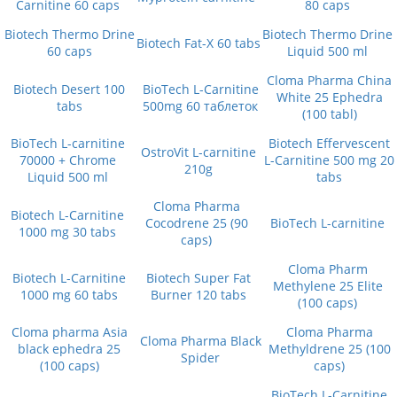
Carnitine 60 caps
80 caps
Biotech Thermo Drine
Biotech Thermo Drine
Biotech Fat-X 60 tabs
60 caps
Liquid 500 ml
Cloma Pharma China
Biotech Desert 100
BioTech L-Carnitine
White 25 Ephedra
tabs
500mg 60 таблеток
(100 tabl)
BioTech L-carnitine
Biotech Effervescent
OstroVit L-carnitine
70000 + Chrome
L-Carnitine 500 mg 20
210g
Liquid 500 ml
tabs
Cloma Pharma
Biotech L-Carnitine
Cocodrene 25 (90
BioTech L-carnitine
1000 mg 30 tabs
caps)
Cloma Pharm
Biotech L-Carnitine
Biotech Super Fat
Methylene 25 Elite
1000 mg 60 tabs
Burner 120 tabs
(100 caps)
Cloma pharma Asia
Cloma Pharma
Cloma Pharma Black
black ephedra 25
Methyldrene 25 (100
Spider
(100 caps)
caps)
BioTech L-Carnitine