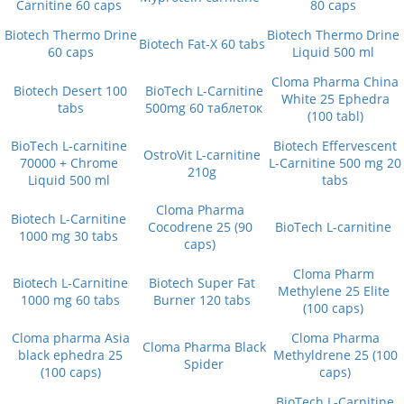
Carnitine 60 caps
80 caps
Biotech Thermo Drine
Biotech Thermo Drine
Biotech Fat-X 60 tabs
60 caps
Liquid 500 ml
Cloma Pharma China
Biotech Desert 100
BioTech L-Carnitine
White 25 Ephedra
tabs
500mg 60 таблеток
(100 tabl)
BioTech L-carnitine
Biotech Effervescent
OstroVit L-carnitine
70000 + Chrome
L-Carnitine 500 mg 20
210g
Liquid 500 ml
tabs
Cloma Pharma
Biotech L-Carnitine
Cocodrene 25 (90
BioTech L-carnitine
1000 mg 30 tabs
caps)
Cloma Pharm
Biotech L-Carnitine
Biotech Super Fat
Methylene 25 Elite
1000 mg 60 tabs
Burner 120 tabs
(100 caps)
Cloma pharma Asia
Cloma Pharma
Cloma Pharma Black
black ephedra 25
Methyldrene 25 (100
Spider
(100 caps)
caps)
BioTech L-Carnitine