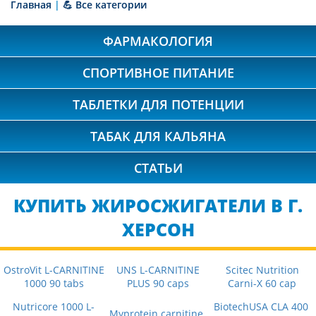
Главная
|
💪 Все категории
ФАРМАКОЛОГИЯ
СПОРТИВНОЕ ПИТАНИЕ
ТАБЛЕТКИ ДЛЯ ПОТЕНЦИИ
ТАБАК ДЛЯ КАЛЬЯНА
СТАТЬИ
КУПИТЬ ЖИРОСЖИГАТЕЛИ В Г.
ХЕРСОН
OstroVit L-CARNITINE
UNS L-CARNITINE
Scitec Nutrition
1000 90 tabs
PLUS 90 caps
Carni-X 60 cap
Nutricore 1000 L-
BiotechUSA CLA 400
Myprotein carnitine