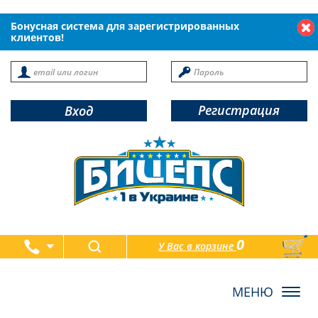
Бонусная система для зарегистрированных
клиентов!
Регистрация
Вход
0
У Вас в корзине
товаров
Toggl
navig