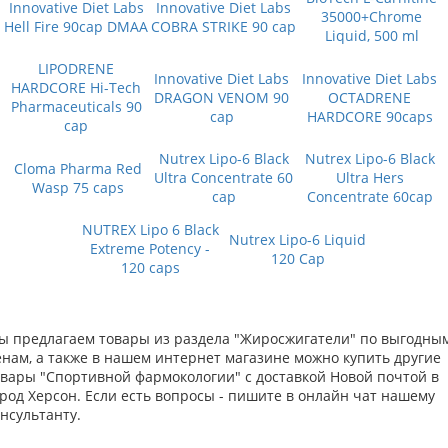
Innovative Diet Labs
Innovative Diet Labs
35000+Chrome
Hell Fire 90cap DMAA
COBRA STRIKE 90 cap
Liquid, 500 ml
LIPODRENE
Innovative Diet Labs
Innovative Diet Labs
HARDCORE Hi-Tech
DRAGON VENOM 90
OCTADRENE
Pharmaceuticals 90
cap
HARDCORE 90caps
cap
Nutrex Lipo-6 Black
Nutrex Lipo-6 Black
Cloma Pharma Red
Ultra Concentrate 60
Ultra Hers
Wasp 75 caps
cap
Concentrate 60cap
NUTREX Lipo 6 Black
Nutrex Lipo-6 Liquid
Extreme Potency -
120 Cap
120 caps
ы предлагаем товары из раздела "Жиросжигатели" по выгодны
енам, а также в нашем интернет магазине можно купить другие
овары "Спортивной фармокологии" с доставкой Новой почтой в
род Херсон. Если есть вопросы - пишите в онлайн чат нашему
нсультанту.