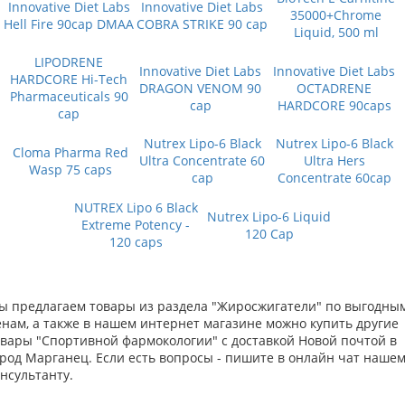
Innovative Diet Labs
Innovative Diet Labs
35000+Chrome
Hell Fire 90cap DMAA
COBRA STRIKE 90 cap
Liquid, 500 ml
LIPODRENE
Innovative Diet Labs
Innovative Diet Labs
HARDCORE Hi-Tech
DRAGON VENOM 90
OCTADRENE
Pharmaceuticals 90
cap
HARDCORE 90caps
cap
Nutrex Lipo-6 Black
Nutrex Lipo-6 Black
Cloma Pharma Red
Ultra Concentrate 60
Ultra Hers
Wasp 75 caps
cap
Concentrate 60cap
NUTREX Lipo 6 Black
Nutrex Lipo-6 Liquid
Extreme Potency -
120 Cap
120 caps
ы предлагаем товары из раздела "Жиросжигатели" по выгодны
енам, а также в нашем интернет магазине можно купить другие
овары "Спортивной фармокологии" с доставкой Новой почтой в
ород Марганец. Если есть вопросы - пишите в онлайн чат наше
нсультанту.