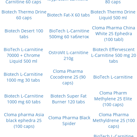
Carnitine 60 caps
80 caps
Biotech Thermo Drine
Biotech Thermo Drine
Biotech Fat-X 60 tabs
60 caps
Liquid 500 ml
Cloma Pharma China
Biotech Desert 100
BioTech L-Carnitine
White 25 Ephedra
tabs
500mg 60 таблеток
(100 tabl)
BioTech L-carnitine
Biotech Effervescent
OstroVit L-carnitine
70000 + Chrome
L-Carnitine 500 mg 20
210g
Liquid 500 ml
tabs
Cloma Pharma
Biotech L-Carnitine
Cocodrene 25 (90
BioTech L-carnitine
1000 mg 30 tabs
caps)
Cloma Pharm
Biotech L-Carnitine
Biotech Super Fat
Methylene 25 Elite
1000 mg 60 tabs
Burner 120 tabs
(100 caps)
Cloma pharma Asia
Cloma Pharma
Cloma Pharma Black
black ephedra 25
Methyldrene 25 (100
Spider
(100 caps)
caps)
BioTech L-Carnitine