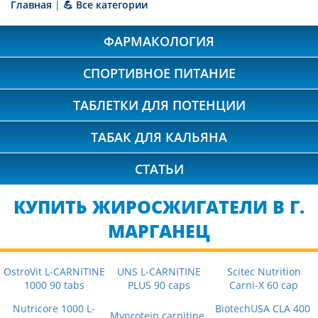
Главная
|
💪 Все категории
ФАРМАКОЛОГИЯ
СПОРТИВНОЕ ПИТАНИЕ
ТАБЛЕТКИ ДЛЯ ПОТЕНЦИИ
ТАБАК ДЛЯ КАЛЬЯНА
СТАТЬИ
КУПИТЬ ЖИРОСЖИГАТЕЛИ В Г.
МАРГАНЕЦ
OstroVit L-CARNITINE
UNS L-CARNITINE
Scitec Nutrition
1000 90 tabs
PLUS 90 caps
Carni-X 60 cap
Nutricore 1000 L-
BiotechUSA CLA 400
Myprotein carnitine