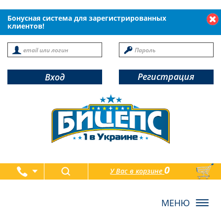
Бонусная система для зарегистрированных
клиентов!
Регистрация
Вход
0
У Вас в корзине
товаров
Toggl
navig