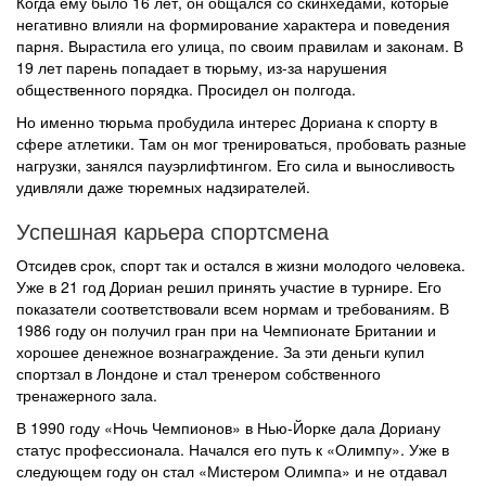
Когда ему было 16 лет, он общался со скинхедами, которые
негативно влияли на формирование характера и поведения
парня. Вырастила его улица, по своим правилам и законам. В
19 лет парень попадает в тюрьму, из-за нарушения
общественного порядка. Просидел он полгода.
Но именно тюрьма пробудила интерес Дориана к спорту в
сфере атлетики. Там он мог тренироваться, пробовать разные
нагрузки, занялся пауэрлифтингом. Его сила и выносливость
удивляли даже тюремных надзирателей.
Успешная карьера спортсмена
Отсидев срок, спорт так и остался в жизни молодого человека.
Уже в 21 год Дориан решил принять участие в турнире. Его
показатели соответствовали всем нормам и требованиям. В
1986 году он получил гран при на Чемпионате Британии и
хорошее денежное вознаграждение. За эти деньги купил
спортзал в Лондоне и стал тренером собственного
тренажерного зала.
В 1990 году «Ночь Чемпионов» в Нью-Йорке дала Дориану
статус профессионала. Начался его путь к «Олимпу». Уже в
следующем году он стал «Мистером Олимпа» и не отдавал