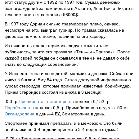
этот статус другим с 1992 по 1997 год. Сумма денежных
вознаграждений за чемпионаты в Атланте, Лонг Бич и Чикаго в
течение пяти лет составила 56000$.
В 1997 году Дориан сильно травмировал плечо, однако,
несмотря на это, выиграл турнир. Но травма сказалась на
здоровье немного позже, повлияв на его карьеру.
Из личностных характеристик следует отметить не
публичность, за что его прозвали «Тень» и «Призрак». После
каждой своей победы он скрывался в тени и не давал о себе
знать до следующих соревнований.
У Ятса есть жена и двое детей, мальчик и девочка. Сейчас они
живут в Англии. Ему 54 года. Стала доступной информация о
курсах стероидов, которые принимал известный бодибилдер.
Прием стероидов состоял из цикла в 3 месяца:
·0,3 гр
Пропионата Тестостерон
в неделю+0,152 гр
Параболана
в неделю+0,5 гр Примоболана в неделю+50 мг
Оксандролона
в день+4 ЕД Соматропина в день.
Спортсмен принимал препараты и в межсезон. Это были
анаболики по 3-4 недели приема и 3-4 недели отдыха:
·0,75 гр Тестостерона каждую неделю+0,5 гр Деканоата