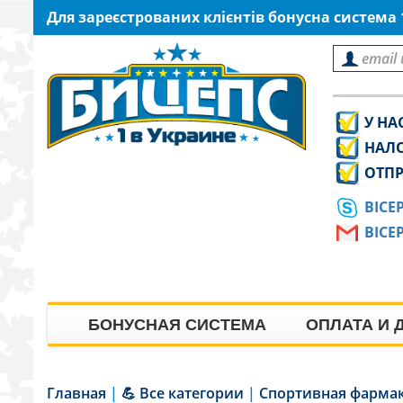
Для зареєстрованих клієнтів бонусна система
У НА
НАЛ
ОТПР
BICE
BICE
БОНУСНАЯ СИСТЕМА
ОПЛАТА И 
Главная
|
💪 Все категории
|
Спортивная фарма