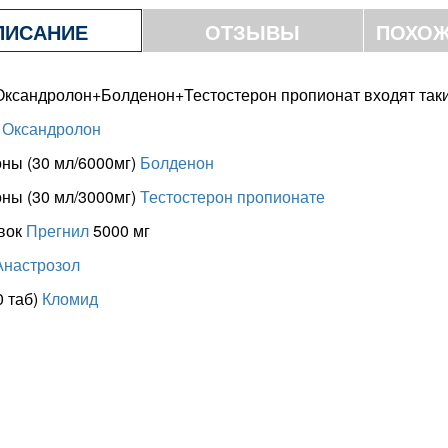
ПИСАНИЕ
ОТЗЫВЫ
ПОХОЖ
 Оксандролон+Болденон+Тестостерон пропионат входят так
б
Оксандролон
ны (30 мл/6000мг)
Болденон
ны (30 мл/3000мг)
Тестостерон пропионате
овок
Прегнил
5000 мг
Анастрозол
0 таб)
Кломид