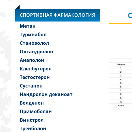
СПОРТИВНАЯ ФАРМАКОЛОГИЯ
Метан
Туринабол
Станозолол
Оксандролон
Анаполон
Кленбутерол
Тестостерон
Сустанон
Нандролон деканоат
Болденон
Примоболан
Винстрол
Тренболон