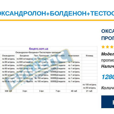
ОКСАНДРОЛОН+БОЛДЕНОН+ТЕСТОС
ОКС
ПРО
Модел
пропио
Налич
128
Колич