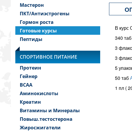
Мастерон
О
ПКТ/Антиэстрогены
Гормон роста
В курс
Готовые курсы
340 та
Пептиды
3 флако
СПОРТИВНОЕ ПИТАНИЕ
3 флако
Протеин
5 упак
Гейнер
50 таб
BCAA
1 пл ( 2
Аминокислоты
Креатин
Витамины и Минералы
Повыш.тестостерона
Жиросжигатели