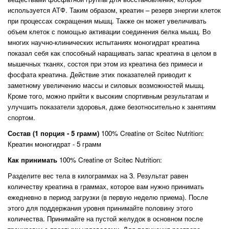
используется АТФ. Таким образом, креатин – резерв энергии клеток
при процессах сокращения мышц. Также он может увеличивать
объем клеток с помощью активации соединения белка мышц. Во
многих научно-клинических испытаниях моногидрат креатина
показал себя как способный наращивать запас креатина в целом в
мышечных тканях, состоя при этом из креатина без примеси и
фосфата креатина. Действие этих показателей приводит к
заметному увеличению массы и силовых возможностей мышц.
Кроме того, можно прийти к высоким спортивным результатам и
улучшить показатели здоровья, даже безотносительно к занятиям
спортом.
Состав (1 порция - 5 грамм)
100% Creatine от Scitec Nutrition:
Креатин моногидрат - 5 грамм
Как принимать
100% Creatine от Scitec Nutrition:
Разделите вес тела в килограммах на 3. Результат равен
количеству креатина в граммах, которое вам нужно принимать
ежедневно в период загрузки (в первую неделю приема). После
этого для поддержания уровня принимайте половину этого
количества. Принимайте на пустой желудок в основном после