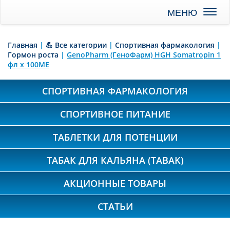
Toggl
naviga
Главная
|
💪 Все категории
|
Спортивная фармакология
|
Гормон роста
|
GenoPharm (ГеноФарм) HGH Somatropin 1
фл х 100ME
СПОРТИВНАЯ ФАРМАКОЛОГИЯ
СПОРТИВНОЕ ПИТАНИЕ
ТАБЛЕТКИ ДЛЯ ПОТЕНЦИИ
ТАБАК ДЛЯ КАЛЬЯНА (TABAK)
АКЦИОННЫЕ ТОВАРЫ
СТАТЬИ