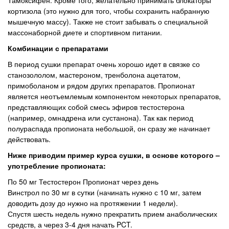
Тамоксифен. Кроме того, желательно принимать блокаторы
кортизола (это нужно для того, чтобы сохранить набранную
мышечную массу). Также не стоит забывать о специальной
массонаборной диете и спортивном питании.
Комбинации с препаратами
В период сушки препарат очень хорошо идет в связке со
станозололом, мастероном, тренболона ацетатом,
примоболаном и рядом других препаратов. Пропионат
является неотъемлемым компонентом некоторых препаратов,
представляющих собой смесь эфиров тестостерона
(например, омнадрена или сустанона). Так как период
полураспада пропионата небольшой, он сразу же начинает
действовать.
Ниже приводим пример курса сушки, в основе которого –
употребление пропионата:
По 50 мг Тестостерон Пропионат через день
Винстрол по 30 мг в сутки (начинать нужно с 10 мг, затем
доводить дозу до нужно на протяжении 1 недели).
Спустя шесть недель нужно прекратить прием анаболических
средств, а через 3-4 дня начать PCT.