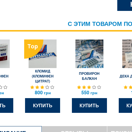
С ЭТИМ ТОВАРОМ П
КЛОМИД
ПРОВИРОН
ИФЕН
ДЕКА 
(КЛОМИФЕН
БАЛКАН
ЦИТРАТ)
800
550
рн
грн
грн
ТЬ
КУПИТЬ
КУПИТЬ
К