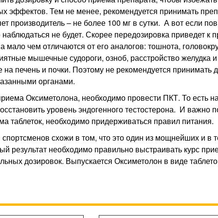
х эффектов. Тем не менее, рекомендуется принимать препа
ет производитель – не более 100 мг в сутки. А вот если по
о наблюдаться не будет. Скорее передозировка приведет к
а мало чем отличаются от его аналогов: тошнота, головокр
ятные мышечные судороги, озноб, расстройство желудка и
 на печень и почки. Поэтому не рекомендуется принимать д
азанными органами.
риема Оксиметолона, необходимо провести ПКТ. То есть на
осстановить уровень эндогенного тестостерона. И важно п
ма таблеток, необходимо придерживаться правил питания.
спортсменов схожи в том, что это один из мощнейших и в 
й результат необходимо правильно выстраивать курс прие
ьных дозировок. Выпускается Оксиметолон в виде таблето