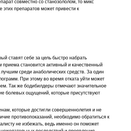
парат совместно со станозололом, то микс
е этих препаратов может привести к
ый ставят себе за цель быстро набрать
м приема становится активный и качественный
 лучшим среди анаболических средств. За один
лограмм. При этому во время отката уйти может
лем. Так же бодибилдеры отмечают значительное
вие болевых ощущений, которые присутствуют
нам, которые достигли совершеннолетия и не
личие противопоказаний, необходимо обратиться к
алисту не избежать, ведь именно он поможет
ь нежелательных последствий и проявления