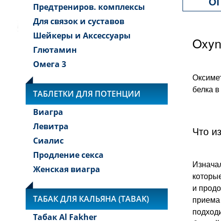
О
Предтрениров. комплексы
Для связок и суставов
Шейкеры и Аксессуары
Oxyn
Глютамин
Омега 3
Оксимет
белка в
ТАБЛЕТКИ ДЛЯ ПОТЕНЦИИ
Виагра
Левитра
Что и
Сиалис
Продление секса
Изначал
Женская виагра
которые
и продо
ТАБАК ДЛЯ КАЛЬЯНА (TABAK)
приема 
подходи
Табак Al Fakher