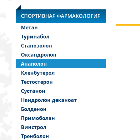
СПОРТИВНАЯ ФАРМАКОЛОГИЯ
Метан
Туринабол
Станозолол
Оксандролон
Анаполон
Кленбутерол
Тестостерон
Сустанон
Нандролон деканоат
Болденон
Примоболан
Винстрол
Тренболон