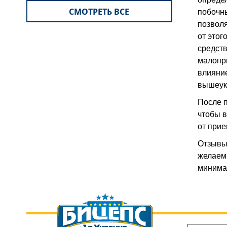
побочны
СМОТРЕТЬ ВСЕ
позволя
от этог
средств
малопри
влияние
вышеук
После п
чтобы в
от прие
Отзывы 
желаемы
минимал