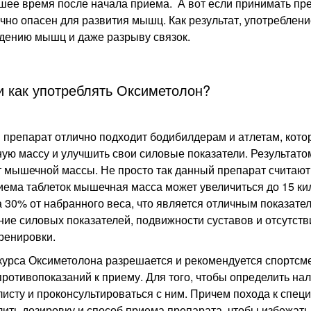
ее время после начала приема. А вот если принимать пре
чно опасен для развития мышц. Как результат, употреблени
дению мышц и даже разрыву связок.
и как употреблять Оксиметолон?
препарат отлично подходит бодибилдерам и атлетам, котор
ю массу и улучшить свои силовые показатели. Результато
 мышечной массы. Не просто так данный препарат считают
иема таблеток мышечная масса может увеличиться до 15 ки
 30% от набранного веса, что является отличным показате
ие силовых показателей, подвижности суставов и отсутст
ренировки.
урса Оксиметолона разрешается и рекомендуется спортсме
ротивопоказаний к приему. Для того, чтобы определить на
исту и проконсультироваться с ним. Причем похода к специ
ить дозировку и способ приема препарата, чтобы избежат