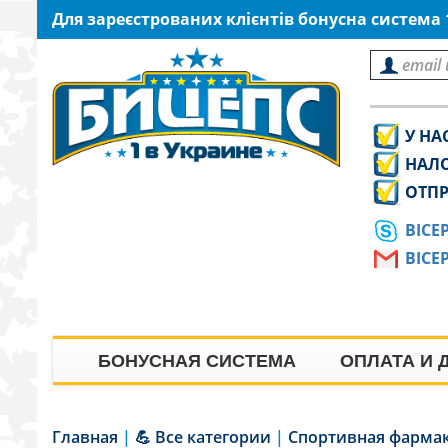
Для зареєстрованих клієнтів бонусна система
У НА
НАЛ
ОТПР
BICE
BICE
БОНУСНАЯ СИСТЕМА
ОПЛАТА И 
Главная
|
💪 Все категории
|
Спортивная фарма