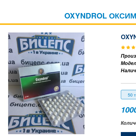
OXYNDROL ОКСИ
OXY
Произ
Модел
Налич
50 
100
Колич