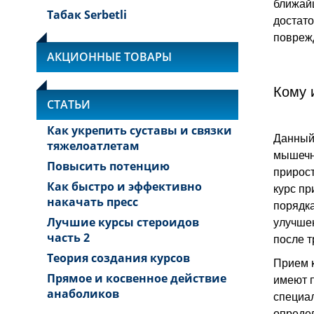
ближайш
Табак Serbetli
достато
повреж
АКЦИОННЫЕ ТОВАРЫ
Кому 
СТАТЬИ
Как укрепить суставы и связки
Данный 
тяжелоатлетам
мышечну
Повысить потенцию
прирост
Как быстро и эффективно
курс пр
накачать пресс
порядка
улучшен
Лучшие курсы стероидов
часть 2
после т
Теория создания курсов
Прием к
Прямое и косвенное действие
имеют п
анаболиков
специал
определ