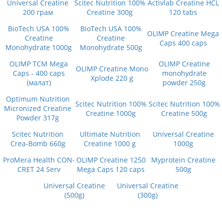
Universal Creatine
Scitec Nutrition 100%
Activlab Creatine HCL
200 грам
Creatine 300g
120 tabs
BioTech USA 100%
BioTech USA 100%
OLIMP Creatine Mega
Creatine
Creatine
Caps 400 caps
Monohydrate 1000g
Monohydrate 500g
OLIMP TCM Mega
OLIMP Сreatine
OLIMP Creatine Mono
Caps - 400 caps
monohydrate
Xplode 220 g
(малат)
powder 250g
Optimum Nutrition
Scitec Nutrition 100%
Scitec Nutrition 100%
Micronized Creatine
Creatine 1000g
Creatine 500g
Powder 317g
Scitec Nutrition
Ultimate Nutrition
Universal Creatine
Crea-Bomb 660g
Creatine 1000 g
1000g
ProMera Health CON-
OLIMP Creatine 1250
Myprotein Creatine
CRET 24 Serv
Mega Caps 120 caps
500g
Universal Creatine
Universal Creatine
(500g)
(300g)