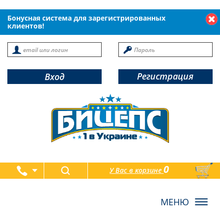
Бонусная система для зарегистрированных
клиентов!
Регистрация
Вход
0
У Вас в корзине
товаров
Toggl
navig